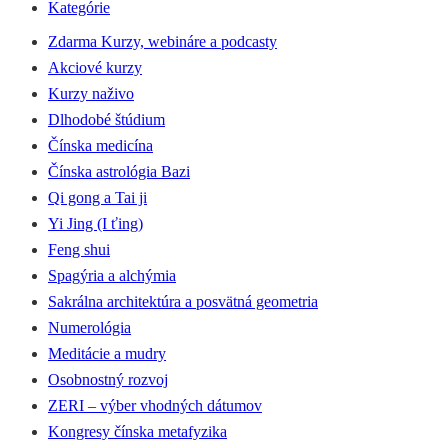
Kategórie
Zdarma Kurzy, webináre a podcasty
Akciové kurzy
Kurzy naživo
Dlhodobé štúdium
Čínska medicína
Čínska astrológia Bazi
Qi gong a Tai ji
Yi Jing (I ťing)
Feng shui
Spagýria a alchýmia
Sakrálna architektúra a posvätná geometria
Numerológia
Meditácie a mudry
Osobnostný rozvoj
ZERI – výber vhodných dátumov
Kongresy čínska metafyzika