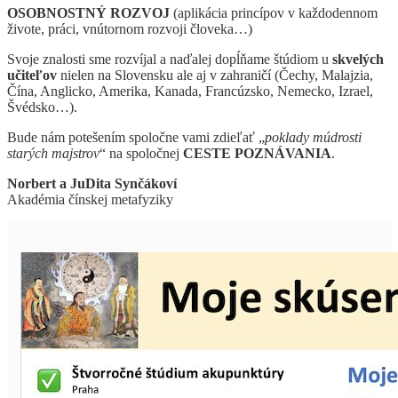
OSOBNOSTNÝ ROZVOJ
(aplikácia princípov v každodennom
živote, práci, vnútornom rozvoji človeka…)
Svoje znalosti sme rozvíjal a naďalej dopĺňame štúdiom u
skvelých
učiteľov
nielen na Slovensku ale aj v zahraničí (Čechy, Malajzia,
Čína, Anglicko, Amerika, Kanada, Francúzsko, Nemecko, Izrael,
Švédsko…).
Bude nám potešením spoločne vami zdieľať „
poklady múdrosti
starých majstrov
“ na spoločnej
CESTE POZNÁVANIA
.
Norbert a JuDita Synčákoví
Akadémia čínskej metafyziky