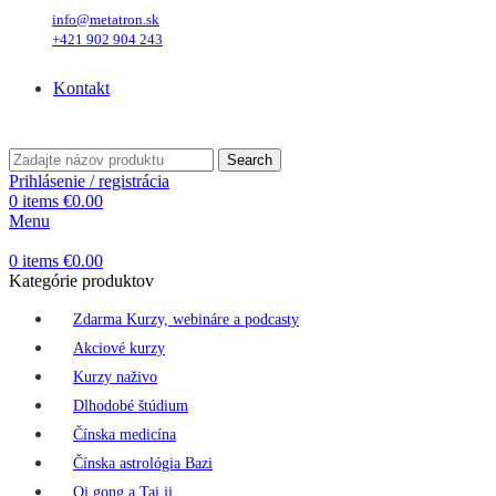
info@metatron.sk
+421 902 904 243
Sobota
, 8. August 2026.
Meniny má
Oskar
, zajtra
Ľubomíra
.
Kontakt
Sobota
, 8. August 2026.
Meniny má
Oskar
, zajtra
Ľubomíra
.
Search
Prihlásenie / registrácia
0
items
€
0.00
Menu
0
items
€
0.00
Kategórie produktov
Zdarma Kurzy, webináre a podcasty
Akciové kurzy
Kurzy naživo
Dlhodobé štúdium
Čínska medicína
Čínska astrológia Bazi
Qi gong a Tai ji