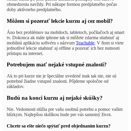
obmedzenia navždy. Pri nákupe formou predplatného počas
doby aktívneho predplatného.
Môžem si pozerať lekcie kurzu aj cez mobil?
Áno bez problémov na mobiloch, tabletoch, počítačoch aj smart
tv. Dokonca ak máte iphone tak si môžete zdarma stiahnuť aj
mobilnú aplikáciu softvéru s názvom
Teachable
. V ňom si viete
jednotlivé lekcie stiahnuť aj offline a pozerať ich bez nutnosti
prístupu na internet.
Potrebujem mať nejaké vstupné znalosti?
Ak to pri kurze nie je špeciálne uvedené inak tak nie, nie sú
potrebné žiadne vstupné znalosti. Pôjdeme spoločne od
základov.
Budú na konci kurzu aj nejaké skúšky?
Nie. Vedomosti slúžia pre vašu osobnú potrebu a pomoc vašim
blízkym. Najlepšou skúškou bude pre vás samotný život.
Chcete sa ešte niečo spýtať pred objednaním kurzu?