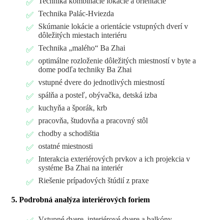
Technika kombinácie lokácie a orientácie
Technika Palác-Hviezda
Skúmanie lokácie a orientácie vstupných dverí v
dôležitých miestach interiéru
Technika „malého“ Ba Zhai
optimálne rozloženie dôležitých miestností v byte a
dome podľa techniky Ba Zhai
vstupné dvere do jednotlivých miestností
spálňa a posteľ, obývačka, detská izba
kuchyňa a šporák, krb
pracovňa, študovňa a pracovný stôl
chodby a schodištia
ostatné miestnosti
Interakcia exteriérových prvkov a ich projekcia v
systéme Ba Zhai na interiér
Riešenie prípadových štúdií z praxe
5. Podrobná analýza interiérových foriem
Vstupné dvere, interiérové dvere a balkóny