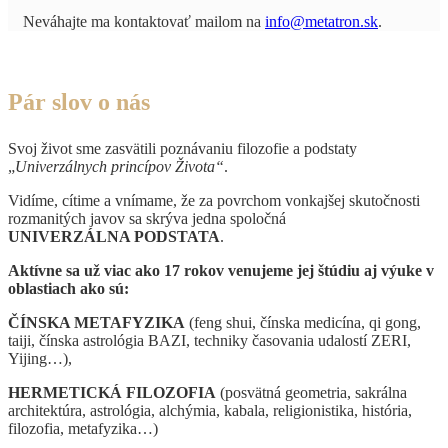
Neváhajte ma kontaktovať mailom na
info@metatron.sk
.
Pár slov o nás
Svoj život sme zasvätili poznávaniu filozofie a podstaty
„
Univerzálnych princípov Života“
.
Vidíme, cítime a vnímame, že za povrchom vonkajšej skutočnosti
rozmanitých javov sa skrýva jedna spoločná
UNIVERZÁLNA PODSTATA
.
Aktívne sa už viac ako 17 rokov venujeme jej štúdiu aj výuke v
oblastiach ako sú:
ČÍNSKA METAFYZIKA
(feng shui, čínska medicína, qi gong,
taiji, čínska astrológia BAZI, techniky časovania udalostí ZERI,
Yijing…),
HERMETICKÁ FILOZOFIA
(posvätná geometria, sakrálna
architektúra, astrológia, alchýmia, kabala, religionistika, história,
filozofia, metafyzika…)