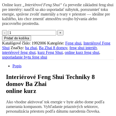
Online kurz
„Interiérové Feng Shui“
ťa prevedie základmi feng shui
pre interiéry: naučíš sa ako usporiadať nábytok, porozumieť toku
energie, správne zvoliť materiály a tvary v priestore — ideálne pre
každého, kto chce zmeniť atmosféru svojho bývania alebo
pracovného prostredia.
množstvo
Interiérové
Pridať do košíka
Feng
Katalógové číslo:
1992006
Kategórie:
Feng shui
,
Interiérové Feng
shui
Shui
Značky:
ba zhai
,
Ba Zhai 8 domov
,
feng shui interiér
,
-
interiérové feng shui
,
kurz Feng Shui
,
online kurz feng shui
,
základy
usporiadanie bytu feng shui
Popis
Interiérové Feng Shui Techniky 8
domov Ba Zhai
online kurz
Ako vhodne aktivovať tok energie v byte alebo dome podľa
zamerania kompasom. Vyhľadanie priaznivých sektorov,
personalizácia priestoru podľa dátumu narodenia človeka.