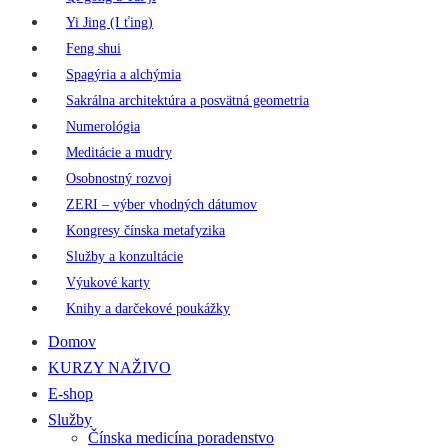
Yi Jing (I ťing)
Feng shui
Spagýria a alchýmia
Sakrálna architektúra a posvätná geometria
Numerológia
Meditácie a mudry
Osobnostný rozvoj
ZERI – výber vhodných dátumov
Kongresy čínska metafyzika
Služby a konzultácie
Výukové karty
Knihy a darčekové poukážky
Domov
KURZY NAŽIVO
E-shop
Služby
Čínska medicína poradenstvo