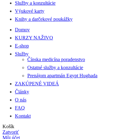
Služby a konzultácie
Výukové karty
Knihy a darčekové poukážky
Domov
KURZY NAŽIVO
E-shop
Služby
Čínska medicína poradenstvo
Ostatné služby a konzultácie
Prenájom apartmán Egypt Hughada
ZAKÚPENÉ VIDEÁ
Články
O nás
FAQ
Kontakt
Košík
Zatvoriť
Môj účet