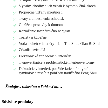
Výťahy, chodby a ich vzťah k bytom v činžiakoch
Proporčné vzťahy miestností
Tvary a umiestnenia schodísk
Garáže a prístavby k domom
Rozloženie interiérového nábytku
Toalety a kúpeľne
Voda a oheň v interiéry – Lin Tou Shui, Qian Bi Shui
Zrkadlá, svietidlá
Elektronické zariadenia v interiéry
Tvarové žiariče a problematické interiérové formy
Dekorácie v interiéri, použitie farieb, fotografií,
symbolov a rastlín z pohľadu tradičného Feng Shui
Študujte s radosťou a ľahkosťou…
Súvisiace produkty