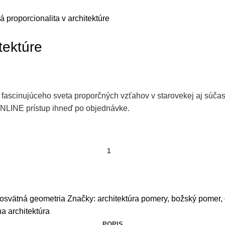
 proporcionalita v architektúre
tektúre
 fascinujúceho sveta proporčných vzťahov v starovekej aj súčas
ONLINE prístup ihneď po objednávke.
posvätná geometria
Značky:
architektúra pomery
,
božský pomer
,
na architektúra
POPIS