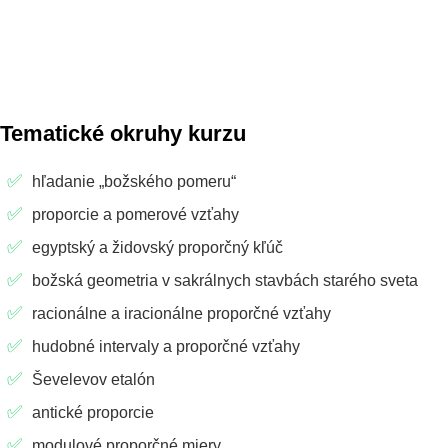
Tematické okruhy kurzu
hľadanie „božského pomeru“
proporcie a pomerové vzťahy
egyptský a židovský proporčný kľúč
božská geometria v sakrálnych stavbách starého sveta
racionálne a iracionálne proporčné vzťahy
hudobné intervaly a proporčné vzťahy
Ševelevov etalón
antické proporcie
modulové proporčné miery