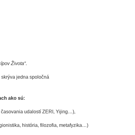
ípov Života“
.
a skrýva jedna spoločná
ach ako sú:
y časovania udalostí ZERI, Yijing…),
ionistika, história, filozofia, metafyzika…)