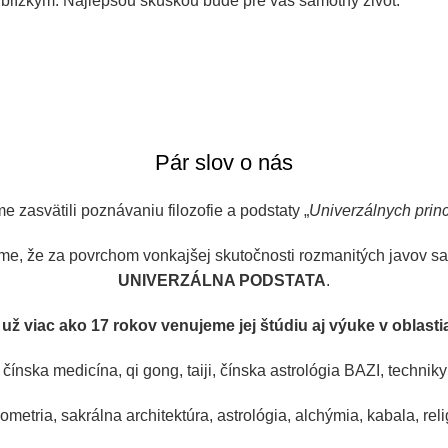
 blízkym. Najlepšou skúškou bude pre vás samotný život.
Pár slov o nás
me zasvätili poznávaniu filozofie a podstaty „
Univerzálnych princ
me, že za povrchom vonkajšej skutočnosti rozmanitých javov s
UNIVERZÁLNA PODSTATA
.
 už viac ako 17 rokov venujeme jej štúdiu aj výuke v oblasti
 čínska medicína, qi gong, taiji, čínska astrológia BAZI, technik
etria, sakrálna architektúra, astrológia, alchýmia, kabala, relig