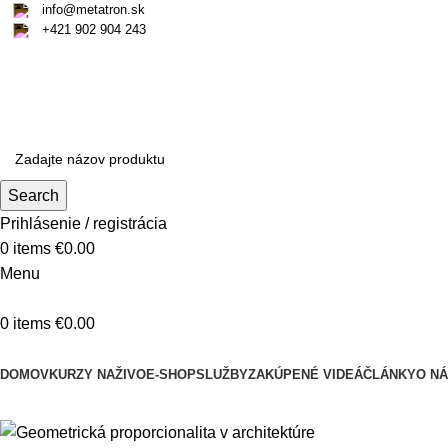
info@metatron.sk
+421 902 904 243
Piatok
, 7. August 2026.
Meniny má
Štefánia
, zajtra
Oskar
.
Piatok
, 7. August 2026.
Meniny má
Štefánia
, zajtra
Oskar
.
Search
Prihlásenie / registrácia
0
items
€
0.00
Menu
0
items
€
0.00
Kategórie produktov
DOMOV
KURZY NAŽIVO
E-SHOP
SLUŽBY
ZAKÚPENÉ VIDEÁ
ČLÁNKY
O N