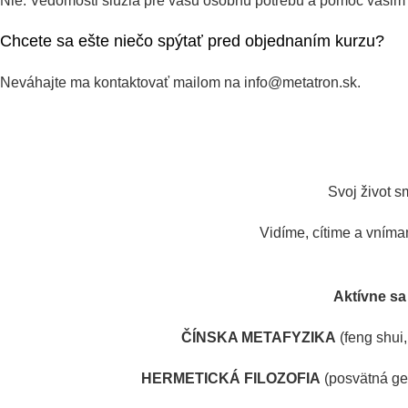
Nie. Vedomosti slúžia pre vašu osobnú potrebu a pomoc vašim
Chcete sa ešte niečo spýtať pred objednaním kurzu?
Neváhajte ma kontaktovať mailom na
info@metatron.sk
.
Svoj život s
Vidíme, cítime a vníma
Aktívne sa
ČÍNSKA METAFYZIKA
(feng shui,
HERMETICKÁ FILOZOFIA
(posvätná geom