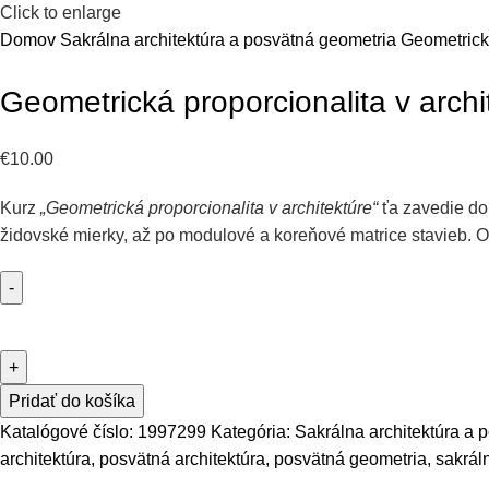
Click to enlarge
Domov
Sakrálna architektúra a posvätná geometria
Geometrická
Geometrická proporcionalita v archi
€
10.00
Kurz
„Geometrická proporcionalita v architektúre“
ťa zavedie do
židovské mierky, až po modulové a koreňové matrice stavieb. 
Pridať do košíka
Katalógové číslo:
1997299
Kategória:
Sakrálna architektúra a 
architektúra
,
posvätná architektúra
,
posvätná geometria
,
sakrál