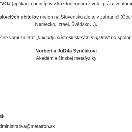
ZVOJ
(aplikácia princípov v každodennom živote, práci, vnútor
skvelých učiteľov
nielen na Slovensku ale aj v zahraničí (Čec
Nemecko, Izrael, Švédsko…).
ne vami zdieľať „
poklady múdrosti starých majstrov
“ na spolo
Norbert a JuDita Synčákoví
Akadémia čínskej metafyziky
sk
dministrativa@metatron.sk