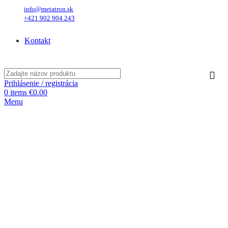
info@metatron.sk
+421 902 904 243
Piatok
, 7. August 2026.
Meniny má
Štefánia
, zajtra
Oskar
.
Kontakt
Piatok
, 7. August 2026.
Meniny má
Štefánia
, zajtra
Oskar
.
Prihlásenie / registrácia
0
items
€
0.00
Menu