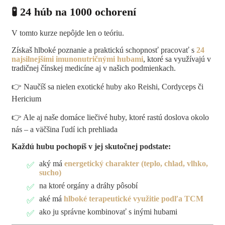
🧪
24 húb na 1000 ochorení
V tomto kurze nepôjde len o teóriu.
Získaš hlboké poznanie a praktickú schopnosť pracovať s
24
najsilnejšími imunonutričnými hubami
, ktoré sa využívajú v
tradičnej čínskej medicíne aj v našich podmienkach.
👉 Naučíš sa nielen exotické huby ako Reishi, Cordyceps či
Hericium
👉 Ale aj naše domáce liečivé huby, ktoré rastú doslova okolo
nás – a väčšina ľudí ich prehliada
Každú hubu pochopíš v jej skutočnej podstate:
aký má
energetický charakter (teplo, chlad, vlhko,
sucho)
na ktoré orgány a dráhy pôsobí
aké má
hlboké terapeutické využitie podľa TCM
ako ju správne kombinovať s inými hubami