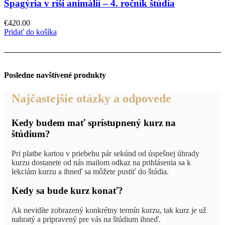
Spagýria v ríši animálií – 4. ročník štúdia
€
420.00
Pridať do košíka
Posledne navštívené produkty
Najčastejšie otázky a odpovede
Kedy budem mať sprístupnený kurz na
štúdium?
Pri platbe kartou v priebehu pár sekúnd od úspešnej úhrady
kurzu dostanete od nás mailom odkaz na prihlásenia sa k
lekciám kurzu a ihneď sa môžete pustiť do štúdia.
Kedy sa bude kurz konať?
Ak nevidíte zobrazený konkrétny termín kurzu, tak kurz je už
nahratý a pripravený pre vás na štúdium ihneď.