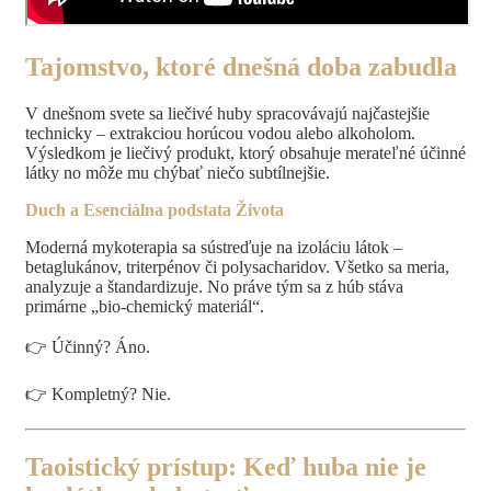
Tajomstvo, ktoré dnešná doba zabudla
V dnešnom svete sa liečivé huby spracovávajú najčastejšie
technicky – extrakciou horúcou vodou alebo alkoholom.
Výsledkom je liečivý produkt, ktorý obsahuje merateľné účinné
látky no môže mu chýbať niečo subtílnejšie.
Duch a Esenciálna podstata Života
Moderná mykoterapia sa sústreďuje na izoláciu látok –
betaglukánov, triterpénov či polysacharidov. Všetko sa meria,
analyzuje a štandardizuje. No práve tým sa z húb stáva
primárne „bio-chemický materiál“.
👉 Účinný? Áno.
👉 Kompletný? Nie.
Taoistický prístup: Keď huba nie je