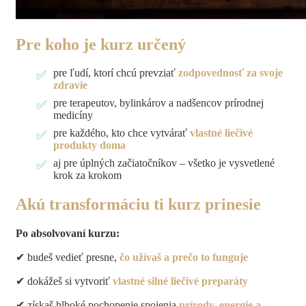
Pre koho je kurz určený
pre ľudí, ktorí chcú prevziať
zodpovednosť za svoje
zdravie
pre terapeutov, bylinkárov a nadšencov prírodnej
medicíny
pre každého, kto chce vytvárať
vlastné liečivé
produkty doma
aj pre úplných začiatočníkov – všetko je vysvetlené
krok za krokom
Akú transformáciu ti kurz prinesie
Po absolvovaní kurzu:
✔ budeš vedieť presne,
čo užívaš a prečo to funguje
✔ dokážeš si vytvoriť
vlastné silné liečivé preparáty
✔ získaš hlboké pochopenie spojenia
prírody, energie a