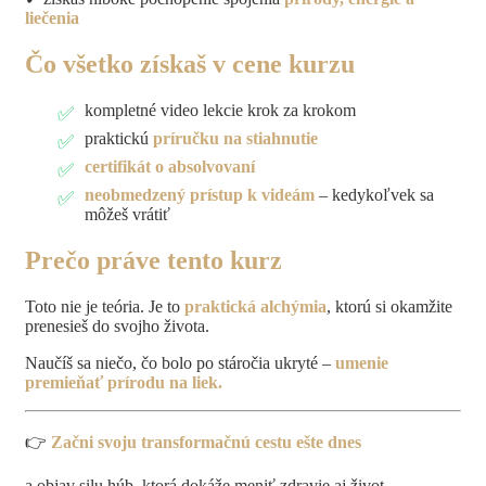
liečenia
Čo všetko získaš v cene kurzu
kompletné video lekcie krok za krokom
praktickú
príručku na stiahnutie
certifikát o absolvovaní
neobmedzený prístup k videám
– kedykoľvek sa
môžeš vrátiť
Prečo práve tento kurz
Toto nie je teória. Je to
praktická alchýmia
, ktorú si okamžite
prenesieš do svojho života.
Naučíš sa niečo, čo bolo po stáročia ukryté –
umenie
premieňať prírodu na liek.
👉
Začni svoju transformačnú cestu ešte dnes
a objav silu húb, ktorá dokáže meniť zdravie aj život.