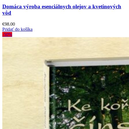
Domáca výroba esenciálnych olejov a kvetinových
vôd
€
98.00
Pridať do košíka
-50%