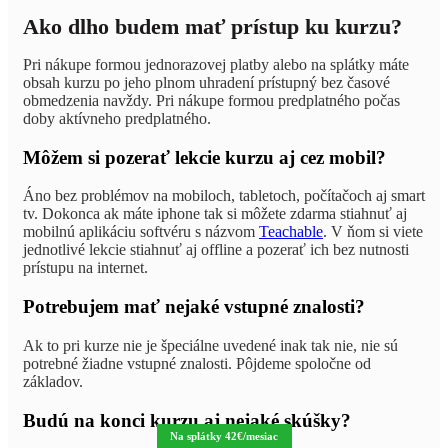
Ako dlho budem mať prístup ku kurzu?
Pri nákupe formou jednorazovej platby alebo na splátky máte
obsah kurzu po jeho plnom uhradení prístupný bez časové
obmedzenia navždy. Pri nákupe formou predplatného počas
doby aktívneho predplatného.
Môžem si pozerať lekcie kurzu aj cez mobil?
Áno bez problémov na mobiloch, tabletoch, počítačoch aj smart
tv. Dokonca ak máte iphone tak si môžete zdarma stiahnuť aj
mobilnú aplikáciu softvéru s názvom
Teachable
. V ňom si viete
jednotlivé lekcie stiahnuť aj offline a pozerať ich bez nutnosti
prístupu na internet.
Potrebujem mať nejaké vstupné znalosti?
Ak to pri kurze nie je špeciálne uvedené inak tak nie, nie sú
potrebné žiadne vstupné znalosti. Pôjdeme spoločne od
základov.
Budú na konci kurzu aj nejaké skúšky?
Na splátky 60€/mesiac
Na splátky 42€/mesiac