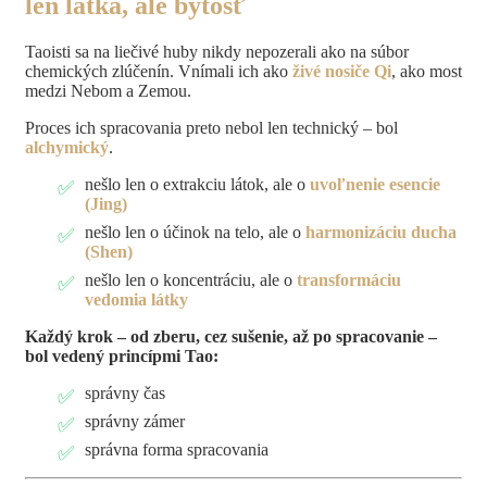
len látka, ale bytosť
Taoisti sa na liečivé huby nikdy nepozerali ako na súbor
chemických zlúčenín. Vnímali ich ako
živé nosiče Qi
, ako most
medzi Nebom a Zemou.
Proces ich spracovania preto nebol len technický – bol
alchymický
.
nešlo len o extrakciu látok, ale o
uvoľnenie esencie
(Jing)
nešlo len o účinok na telo, ale o
harmonizáciu ducha
(Shen)
nešlo len o koncentráciu, ale o
transformáciu
vedomia látky
Každý krok – od zberu, cez sušenie, až po spracovanie –
bol vedený princípmi Tao:
správny čas
správny zámer
správna forma spracovania