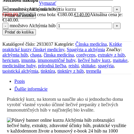
Možnosti nákupu
Vymazať
Jednorazová platba online verzia kurzu
množstvo Alchýmia húb
€
180.00
Pôvodná cena bola: €180.00.
€
140.00
Aktuálna cena je:
Pridať do košíka
€140.00.
množstvo Alchýmia húb
Pridať do košíka
Katalógové číslo:
2933037
Kategórie:
Čínska medicína
,
Krátke
praktické kurzy čínskej medicíny
,
Spagýria a alchýmia
Značky:
alchýmia húb
,
chaga
,
čínska medicína
,
cordyceps
,
extrakty z húb
,
hericium
,
imunita
,
imunonutričné huby
,
liečivé huby kurz
,
maitake
,
medicinálne huby
,
prírodná liečba
,
reishi
,
shiitake
,
spagýria
,
taoistická alchýmia
,
tinktúra
,
tinktúry z húb
,
tremella
Popis
Ďalšie informácie
Praktický kurz, na ktorom sa naučíte ako si jednoducho doma
vyrobiť vlastné vysoko účinné liečivé preparáty z liečivých
imunonutričných húb v najčistejšej bio kvalite.