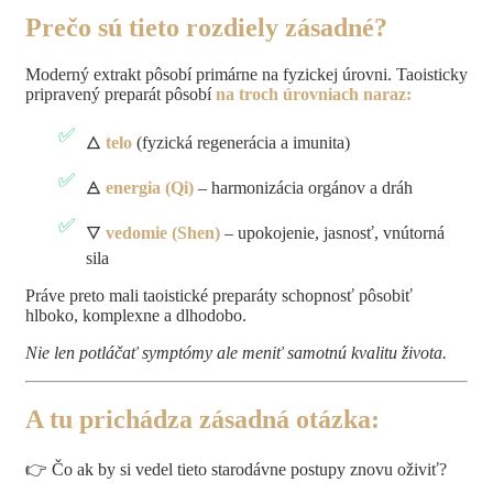
Prečo sú tieto rozdiely zásadné?
Moderný extrakt pôsobí primárne na fyzickej úrovni. Taoisticky
pripravený preparát pôsobí
na troch úrovniach naraz:
🜂
telo
(fyzická regenerácia a imunita)
🜁
energia (Qi)
– harmonizácia orgánov a dráh
🜄
vedomie (Shen)
– upokojenie, jasnosť, vnútorná
sila
Práve preto mali taoistické preparáty schopnosť pôsobiť
hlboko, komplexne a dlhodobo.
Nie len potláčať symptómy ale meniť samotnú kvalitu života.
A tu prichádza zásadná otázka:
👉 Čo ak by si vedel tieto starodávne postupy znovu oživiť?