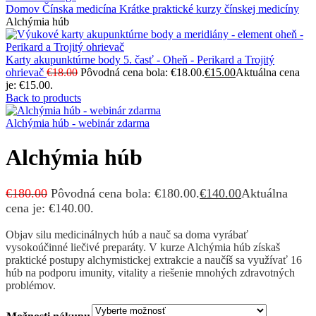
Domov
Čínska medicína
Krátke praktické kurzy čínskej medicíny
Alchýmia húb
Karty akupunktúrne body 5. časť - Oheň - Perikard a Trojitý
ohrievač
€
18.00
Pôvodná cena bola: €18.00.
€
15.00
Aktuálna cena
je: €15.00.
Back to products
Alchýmia húb - webinár zdarma
Alchýmia húb
€
180.00
Pôvodná cena bola: €180.00.
€
140.00
Aktuálna
cena je: €140.00.
Objav silu medicinálnych húb a nauč sa doma vyrábať
vysokoúčinné liečivé preparáty. V kurze Alchýmia húb získaš
praktické postupy alchymistickej extrakcie a naučíš sa využívať 16
húb na podporu imunity, vitality a riešenie mnohých zdravotných
problémov.