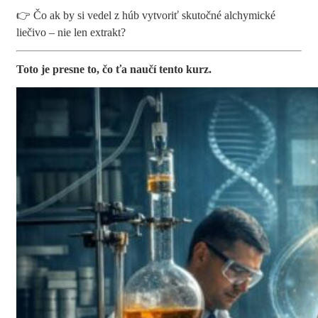
👉 Čo ak by si vedel z húb vytvoriť skutočné alchymické
liečivo – nie len extrakt?
Toto je presne to, čo ťa naučí tento kurz.