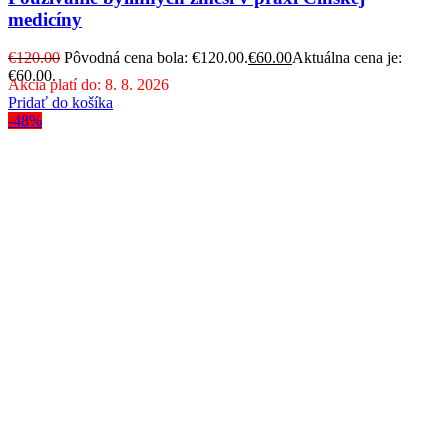
medicíny
€
120.00
Pôvodná cena bola: €120.00.
€
60.00
Aktuálna cena je:
€60.00.
Akcia platí do: 8. 8. 2026
Pridať do košíka
-48%