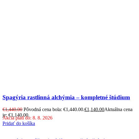
Spagýria rastlinná alchýmia – kompletné štúdium
€
1,440.00
Pôvodná cena bola: €1,440.00.
€
1,140.00
Aktuálna cena
je: €1,140.00.
Akcia platí do: 8. 8. 2026
Pridať do košíka