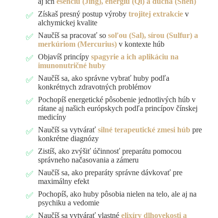
aj ich
esenciu (Jing), energiu (Qi) a ducha (Shen)
Získaš presný postup výroby
trojitej extrakcie
v
alchymickej kvalite
Naučíš sa pracovať so
soľou (Sal), sírou (Sulfur) a
merkúriom (Mercurius)
v kontexte húb
Objavíš princípy
spagyrie a ich aplikáciu na
imunonutričné huby
Naučíš sa, ako správne vybrať huby podľa
konkrétnych zdravotných problémov
Pochopíš energetické pôsobenie jednotlivých húb v
rátane aj našich európskych podľa princípov čínskej
medicíny
Naučíš sa vytvárať
silné terapeutické zmesi húb
pre
konkrétne diagnózy
Zistíš, ako zvýšiť účinnosť preparátu pomocou
správneho načasovania a zámeru
Naučíš sa, ako preparáty správne dávkovať pre
maximálny efekt
Pochopíš, ako huby pôsobia nielen na telo, ale aj na
psychiku a vedomie
Naučíš sa vytvárať vlastné
elixíry dlhovekosti a