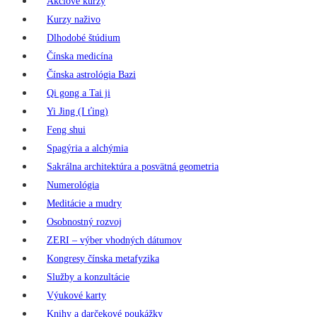
Akciové kurzy
Kurzy naživo
Dlhodobé štúdium
Čínska medicína
Čínska astrológia Bazi
Qi gong a Tai ji
Yi Jing (I ťing)
Feng shui
Spagýria a alchýmia
Sakrálna architektúra a posvätná geometria
Numerológia
Meditácie a mudry
Osobnostný rozvoj
ZERI – výber vhodných dátumov
Kongresy čínska metafyzika
Služby a konzultácie
Výukové karty
Knihy a darčekové poukážky