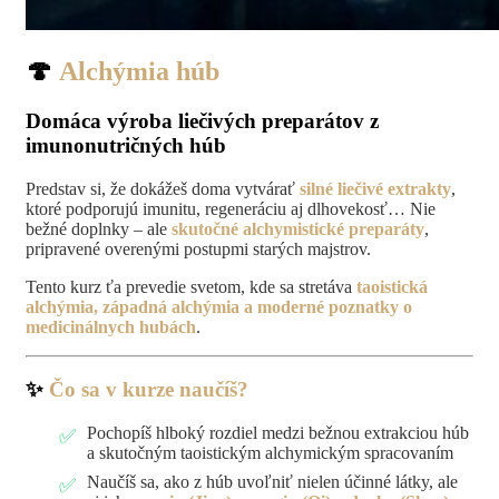
🍄
Alchýmia húb
Domáca výroba liečivých preparátov z
imunonutričných húb
Predstav si, že dokážeš doma vytvárať
silné liečivé extrakty
,
ktoré podporujú imunitu, regeneráciu aj dlhovekosť… Nie
bežné doplnky – ale
skutočné alchymistické preparáty
,
pripravené overenými postupmi starých majstrov.
Tento kurz ťa prevedie svetom, kde sa stretáva
taoistická
alchýmia, západná alchýmia a moderné poznatky o
medicinálnych hubách
.
✨
Čo sa v kurze naučíš?
Pochopíš hlboký rozdiel medzi bežnou extrakciou húb
a skutočným taoistickým alchymickým spracovaním
Naučíš sa, ako z húb uvoľniť nielen účinné látky, ale