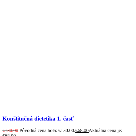
Konštitučná dietetika 1. časť
€
130.00
Pôvodná cena bola: €130.00.
€
68.00
Aktuálna cena je:
€68.00.