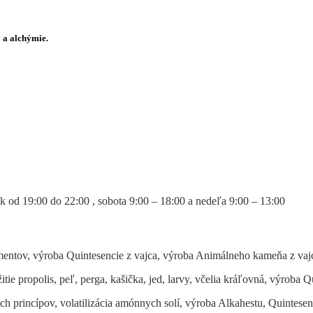
 a alchýmie.
 od 19:00 do 22:00 , sobota 9:00 – 18:00 a nedeľa 9:00 – 13:00
ementov, výroba Quintesencie z vajca, výroba Animálneho kameňa z vajc
itie propolis, peľ, perga, kašička, jed, larvy, včelia kráľovná, výroba 
roch princípov, volatilizácia amónnych solí, výroba Alkahestu, Quinte