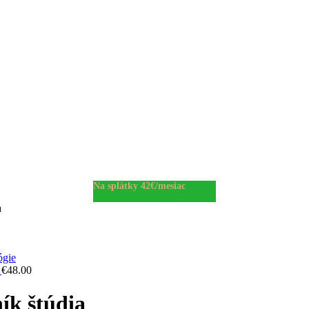
Na splátky 42€/mesiac
a
I
€
48.00
ník štúdia