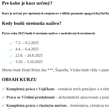
Pre koho je kurz určený?
Kurz je určený pre úprimných záujemcov o hlbšie poznanie spagyrickej liečby
Kedy budú stretnutia naživo?
Počas roku 2025 budú 4 stretnuia naživo v nasledovných termínoch:
7.2. – 9.2.2025
4.4. – 6.4.2025
22.8. – 24.8.2025
3.10. – 5.10.2025
Miesto bude Hotel Relax Inn ***, Šoporňa. Výuka bude vždy v piatok
OBSAH KURZU
✅
Kompletná práca s Vajíčkom
– extrakcia troch princípov a 4 el
✅
Práca so Včelími produktami
– alchymistické spracovanie a použ
✅
Kompletná prácu s vlastným močom
– fermentácia, extrakcia t