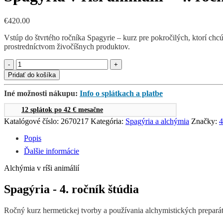
€
420.00
Vstúp do štvrtého ročníka Spagyrie – kurz pre pokročilých, ktorí chcú 
prostredníctvom živočíšnych produktov.
množstvo
Spagýria
Pridať do košíka
v
ríši
Iné možnosti nákupu:
Info o splátkach a platbe
animálií
-
12 splátok po 42 € mesačne
4.
Katalógové číslo:
2670217
Kategória:
Spagýria a alchýmia
Značky:
4
ročník
štúdia
Popis
Ďalšie informácie
Alchýmia v ríši animálií
Spagýria - 4. ročník štúdia
Ročný kurz hermetickej tvorby a používania alchymistických preparát