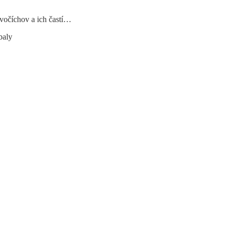
ivočíchov a ich častí…
baly