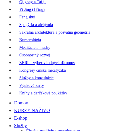
Qi gong a Tai ji
Yi Jing (I ťing)
Feng shui
Spagýria a alchýmia
Sakrálna architektúra a posvätná geometria
Numerológia
Meditácie a mudry
Osobnostný rozvoj
ZERI – výber vhodných dátumov
Kongresy čínska metafyzika
Služby a konzultácie
Výukové karty
Knihy a darčekové poukážky
Domov
KURZY NAŽIVO
E-shop
Služby
Čínska medicína poradenstvo