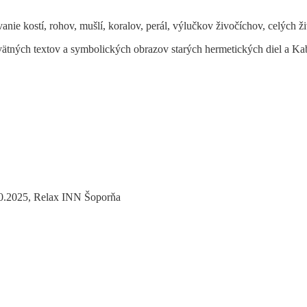
anie kostí, rohov, mušlí, koralov, perál, výlučkov živočíchov, celých ž
vätných textov a symbolických obrazov starých hermetických diel a Ka
.10.2025, Relax INN Šoporňa