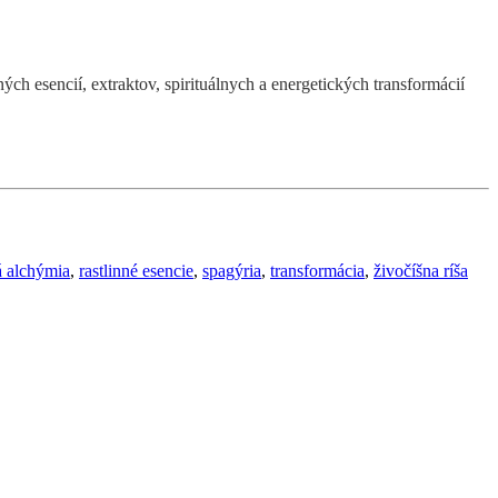
ých esencií, extraktov, spirituálnych a energetických transformácií
á alchýmia
,
rastlinné esencie
,
spagýria
,
transformácia
,
živočíšna ríša