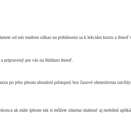
tanete od nás mailom odkaz na prihlásenia sa k lekciám kurzu a ihneď 
 a pripravený pre vás na štúdium ihneď.
kurzu po jeho plnom uhradení prístupný bez časové obmedzenia navždy
okonca ak máte iphone tak si môžete zdarma stiahnuť aj mobilnú aplik