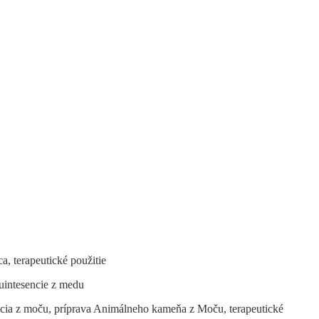
a, terapeutické použitie
Quintesencie z medu
sencia z moču, príprava Animálneho kameňa z Moču, terapeutické