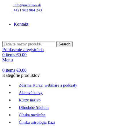
info@metatron.sk
+421 902 904 243
Štvrtok
, 6. August 2026.
Meniny má
Jozefína
, zajtra
Štefánia
.
Kontakt
Štvrtok
, 6. August 2026.
Meniny má
Jozefína
, zajtra
Štefánia
.
Search
Prihlásenie / registrácia
0
items
€
0.00
Menu
0
items
€
0.00
Kategórie produktov
Zdarma Kurzy, webináre a podcasty
Akciové kurzy
Kurzy naživo
Dlhodobé štúdium
Čínska medicína
Čínska astrológia Bazi