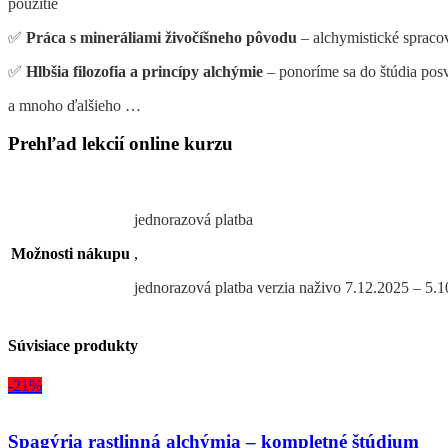
použitie
✅
Práca s mineráliami živočíšneho pôvodu
– alchymistické spracov
✅
Hlbšia filozofia a princípy alchýmie
– ponoríme sa do štúdia pos
a mnoho ďalšieho …
Prehľad lekcií online kurzu
jednorazová platba
Možnosti nákupu
,
jednorazová platba verzia naživo 7.12.2025 – 5
Súvisiace produkty
-21%
Spagýria rastlinná alchýmia – kompletné štúdium