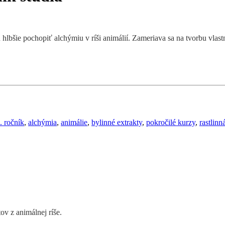
hlbšie pochopiť alchýmiu v ríši animálií. Zameriava sa na tvorbu vlastn
. ročník
,
alchýmia
,
animálie
,
bylinné extrakty
,
pokročilé kurzy
,
rastlinn
ov z animálnej ríše.