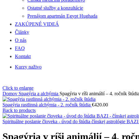
Ostatné služby a konzultácie
Prenájom apartmán Egypt Hughada
ZAKÚPENÉ VIDEÁ
Články
O nás
FAQ
Kontakt
Kurzy naživo
Click to enlarge
Domov
Spagýria a alchýmia
Spagýria v ríši animálií – 4. ročník štúdi
Spagýria rastlinná alchýmia - 2. ročník štúdia
€
420.00
Back to products
Spirituálne poslanie človeka - úvod do štúdia čínskej astrológie BAZ
Spagýria v ríši animálií – 4. roč