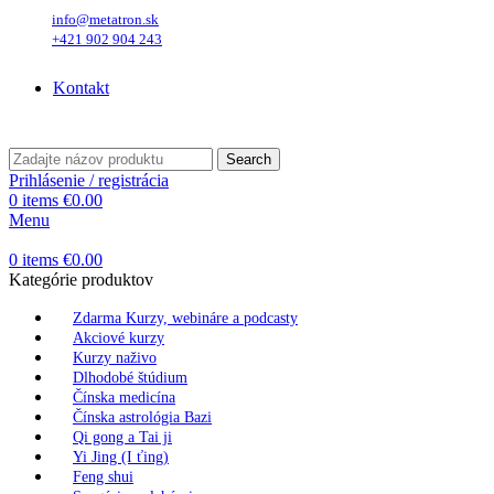
info@metatron.sk
+421 902 904 243
Štvrtok
, 6. August 2026.
Meniny má
Jozefína
, zajtra
Štefánia
.
Kontakt
Štvrtok
, 6. August 2026.
Meniny má
Jozefína
, zajtra
Štefánia
.
Search
Prihlásenie / registrácia
0
items
€
0.00
Menu
0
items
€
0.00
Kategórie produktov
Zdarma Kurzy, webináre a podcasty
Akciové kurzy
Kurzy naživo
Dlhodobé štúdium
Čínska medicína
Čínska astrológia Bazi
Qi gong a Tai ji
Yi Jing (I ťing)
Feng shui