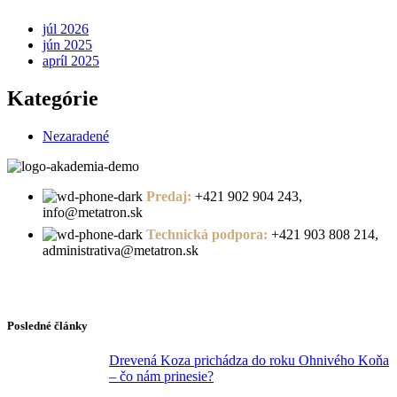
júl 2026
jún 2025
apríl 2025
Kategórie
Nezaradené
Predaj:
+421 902 904 243,
info@metatron.sk
Technická podpora:
+421 903 808 214,
administrativa@metatron.sk
Posledné články
Drevená Koza prichádza do roku Ohnivého Koňa
– čo nám prinesie?