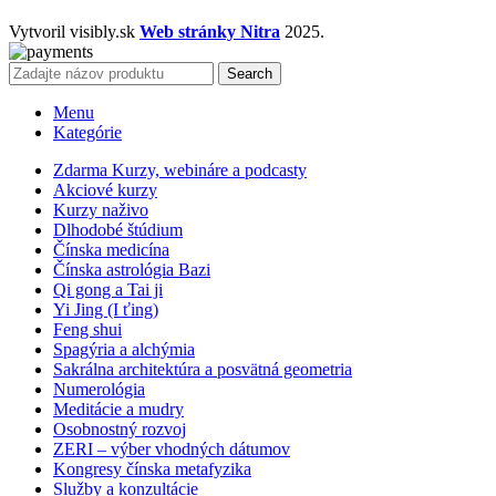
Vytvoril visibly.sk
Web stránky Nitra
2025.
Search
Menu
Kategórie
Zdarma Kurzy, webináre a podcasty
Akciové kurzy
Kurzy naživo
Dlhodobé štúdium
Čínska medicína
Čínska astrológia Bazi
Qi gong a Tai ji
Yi Jing (I ťing)
Feng shui
Spagýria a alchýmia
Sakrálna architektúra a posvätná geometria
Numerológia
Meditácie a mudry
Osobnostný rozvoj
ZERI – výber vhodných dátumov
Kongresy čínska metafyzika
Služby a konzultácie