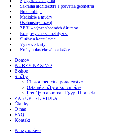
Spagýria a alchýmia
Sakrálna architektúra a posvätná geometria
Numerológia
Meditácie a mudry
Osobnostný rozvoj
ZERI – výber vhodných dátumov
Kongresy čínska metafyzika
Služby a konzultácie
Výukové karty
Knihy a darčekové poukážky
Domov
KURZY NAŽIVO
E-shop
Služby
Čínska medicína poradenstvo
Ostatné služby a konzultácie
Prenájom apartmán Egypt Hughada
ZAKÚPENÉ VIDEÁ
Články
O nás
FAQ
Kontakt
Kurzy naživo