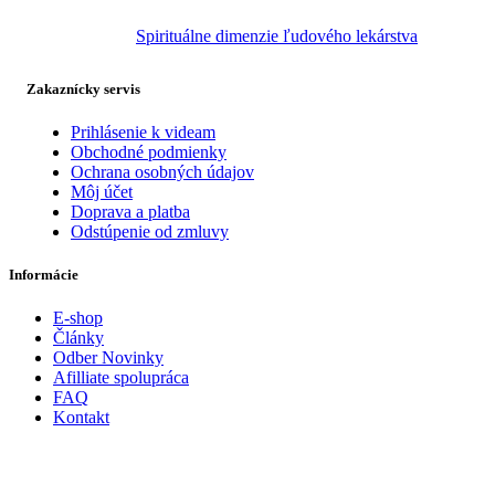
Spirituálne dimenzie ľudového lekárstva
Zakaznícky servis
Prihlásenie k videam
Obchodné podmienky
Ochrana osobných údajov
Môj účet
Doprava a platba
Odstúpenie od zmluvy
Informácie
E-shop
Články
Odber Novinky
Afilliate spolupráca
FAQ
Kontakt