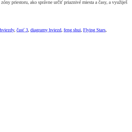
óny priestoru, ako správne určiť priaznivé miesta a časy, a využiješ
 hviezdy
,
časť 3
,
diagramy hviezd
,
feng shui
,
Flying Stars
,