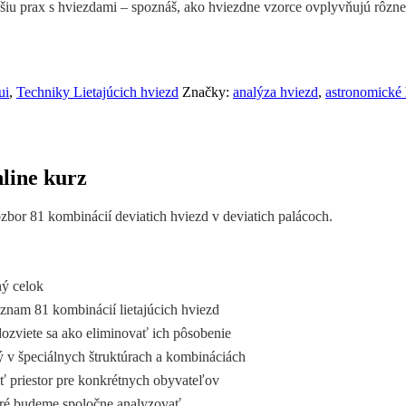
šiu prax s hviezdami – spoznáš, ako hviezdne vzorce ovplyvňujú rôzne z
ui
,
Techniky Lietajúcich hviezd
Značky:
analýza hviezd
,
astronomické
nline kurz
zbor 81 kombinácií deviatich hviezd v deviatich palácoch.
ný celok
ýznam 81 kombinácií lietajúcich hviezd
dozviete sa ako eliminovať ich pôsobenie
ý v špeciálnych štruktúrach a kombináciách
ť priestor pre konkrétnych obyvateľov
toré budeme spoločne analyzovať