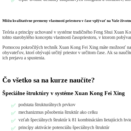
Môžu kvalitatívne premeny vlastností priestoru v čase vplývať na Vaše životn
Teória a princípy uchované v systéme tradičného Feng Shui Xuan Kong
tohto starobylého konceptu vlastnosti časopriestoru, v ktorom pobýv
Pomocou pokročilých techník Xuan Kong Fei Xing máte možnosť nauči
obyvateľov, ktorí obývajú určitý priestor v určitom čase. Ak sa nauč
ich prejavu a spustenia.
Čo všetko sa na kurze naučíte?
Špeciálne štruktúry v systéme Xuan Kong Fei Xing
podstata štrukturálnych prvkov
mechanizmus pôsobenia štruktúr ako celku
vzťah špeciálnych štruktúr k 81 kombináciám lietajúcich hv
princípy aktivácie potenciálu špeciálnych štruktúr