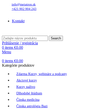
info@metatron.sk
+421 902 904 243
Piatok
, 7. August 2026.
Meniny má
Štefánia
, zajtra
Oskar
.
Kontakt
Piatok
, 7. August 2026.
Meniny má
Štefánia
, zajtra
Oskar
.
Search
Prihlásenie / registrácia
0
items
€
0.00
Menu
0
items
€
0.00
Kategórie produktov
Zdarma Kurzy, webináre a podcasty
Akciové kurzy
Kurzy naživo
Dlhodobé štúdium
Čínska medicína
Čínska astrológia Bazi