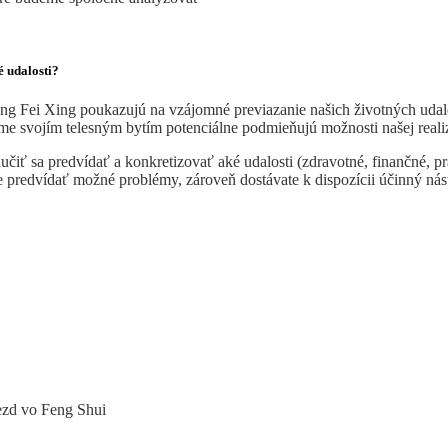
é udalosti?
 Fei Xing poukazujú na vzájomné previazanie našich životných udalost
ame svojím telesným bytím potenciálne podmieňujú možnosti našej reali
ť sa predvídať a konkretizovať aké udalosti (zdravotné, finančné, 
íte predvídať možné problémy, zároveň dostávate k dispozícii účinný ná
iezd vo Feng Shui