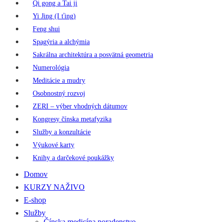
Qi gong a Tai ji
Yi Jing (I ťing)
Feng shui
Spagýria a alchýmia
Sakrálna architektúra a posvätná geometria
Numerológia
Meditácie a mudry
Osobnostný rozvoj
ZERI – výber vhodných dátumov
Kongresy čínska metafyzika
Služby a konzultácie
Výukové karty
Knihy a darčekové poukážky
Domov
KURZY NAŽIVO
E-shop
Služby
Čínska medicína poradenstvo