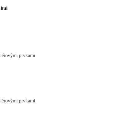
Shui
eriérovými prvkami
eriérovými prvkami