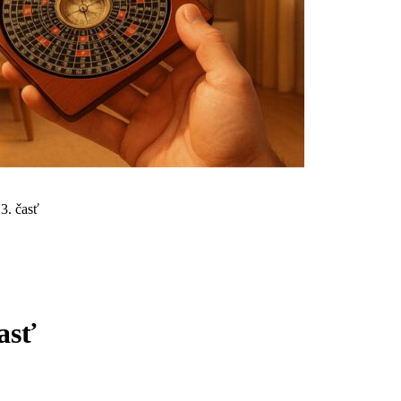
3. časť
asť