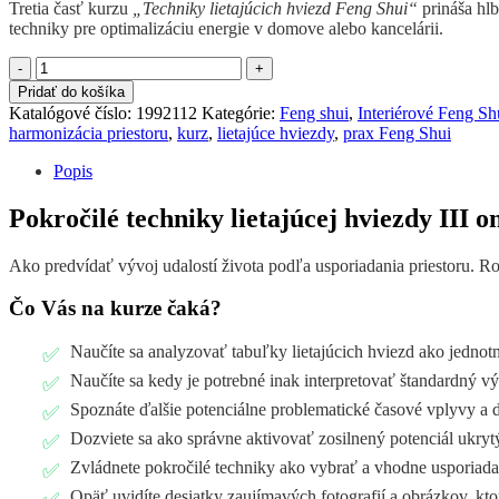
Tretia časť kurzu
„Techniky lietajúcich hviezd Feng Shui“
prináša hlb
techniky pre optimalizáciu energie v domove alebo kancelárii.
množstvo
Lietajúce
Pridať do košíka
hviezdy
Katalógové číslo:
1992112
Kategórie:
Feng shui
,
Interiérové Feng Sh
Feng
harmonizácia priestoru
,
kurz
,
lietajúce hviezdy
,
prax Feng Shui
shui
3.
Popis
časť
Pokročilé techniky lietajúcej hviezdy III o
Ako predvídať vývoj udalostí života podľa usporiadania priestoru. Ro
Čo Vás na kurze čaká?
Naučíte sa analyzovať tabuľky lietajúcich hviezd ako jednot
Naučíte sa kedy je potrebné inak interpretovať štandardný v
Spoznáte ďalšie potenciálne problematické časové vplyvy a 
Dozviete sa ako správne aktivovať zosilnený potenciál ukryt
Zvládnete pokročilé techniky ako vybrať a vhodne usporiada
Opäť uvidíte desiatky zaujímavých fotografií a obrázkov, k