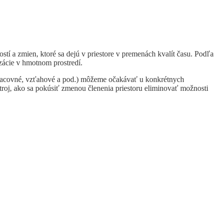
í a zmien, ktoré sa dejú v priestore v premenách kvalít času. Podľa
zácie v hmotnom prostredí.
pracovné, vzťahové a pod.) môžeme očakávať u konkrétnych
stroj, ako sa pokúsiť zmenou členenia priestoru eliminovať možnosti