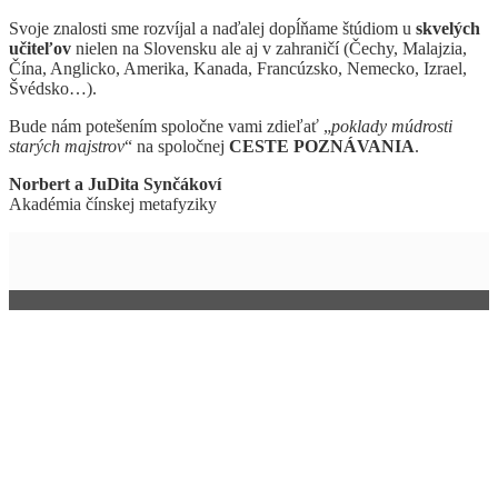
Svoje znalosti sme rozvíjal a naďalej dopĺňame štúdiom u
skvelých
učiteľov
nielen na Slovensku ale aj v zahraničí (Čechy, Malajzia,
Čína, Anglicko, Amerika, Kanada, Francúzsko, Nemecko, Izrael,
Švédsko…).
Bude nám potešením spoločne vami zdieľať „
poklady múdrosti
starých majstrov
“ na spoločnej
CESTE POZNÁVANIA
.
Norbert a JuDita Synčákoví
Akadémia čínskej metafyziky