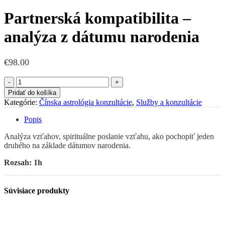
Partnerská kompatibilita –
analýza z dátumu narodenia
€
98.00
množstvo
Partnerská
Pridať do košíka
kompatibilita
Kategórie:
Čínska astrológia konzultácie
,
Služby a konzultácie
-
analýza
Popis
z
dátumu
Analýza vzťahov, spirituálne poslanie vzťahu, ako pochopiť jeden
narodenia
druhého na základe dátumov narodenia.
Rozsah: 1h
Súvisiace produkty