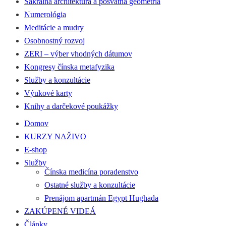
Sakrálna architektúra a posvätná geometria
Numerológia
Meditácie a mudry
Osobnostný rozvoj
ZERI – výber vhodných dátumov
Kongresy čínska metafyzika
Služby a konzultácie
Výukové karty
Knihy a darčekové poukážky
Domov
KURZY NAŽIVO
E-shop
Služby
Čínska medicína poradenstvo
Ostatné služby a konzultácie
Prenájom apartmán Egypt Hughada
ZAKÚPENÉ VIDEÁ
Články