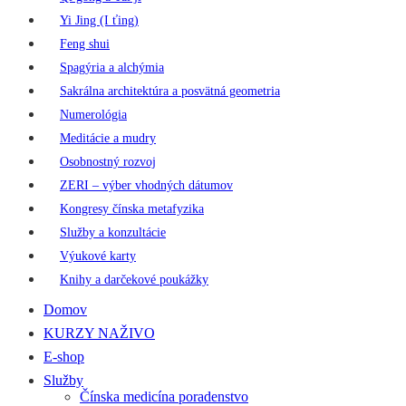
Yi Jing (I ťing)
Feng shui
Spagýria a alchýmia
Sakrálna architektúra a posvätná geometria
Numerológia
Meditácie a mudry
Osobnostný rozvoj
ZERI – výber vhodných dátumov
Kongresy čínska metafyzika
Služby a konzultácie
Výukové karty
Knihy a darčekové poukážky
Domov
KURZY NAŽIVO
E-shop
Služby
Čínska medicína poradenstvo