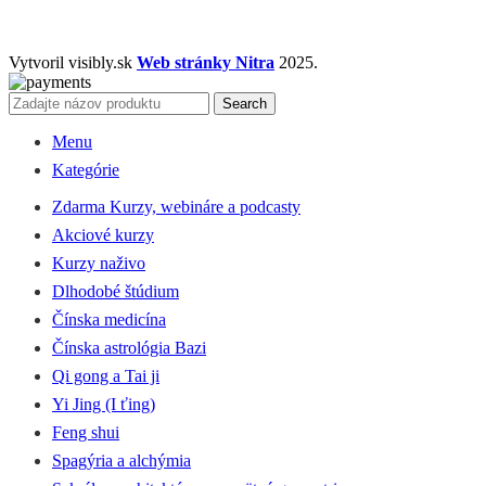
Vytvoril visibly.sk
Web stránky Nitra
2025.
Search
Menu
Kategórie
Zdarma Kurzy, webináre a podcasty
Akciové kurzy
Kurzy naživo
Dlhodobé štúdium
Čínska medicína
Čínska astrológia Bazi
Qi gong a Tai ji
Yi Jing (I ťing)
Feng shui
Spagýria a alchýmia