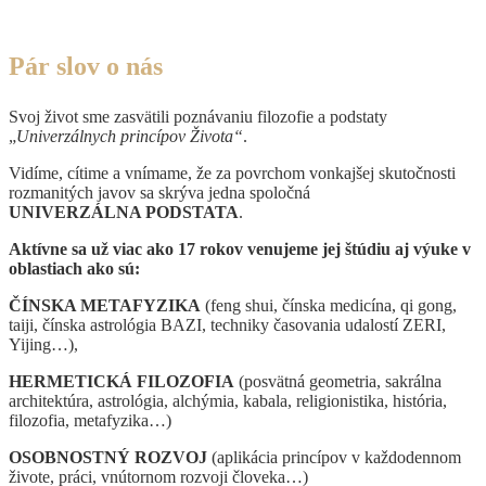
Pár slov o nás
Svoj život sme zasvätili poznávaniu filozofie a podstaty
„
Univerzálnych princípov Života“
.
Vidíme, cítime a vnímame, že za povrchom vonkajšej skutočnosti
rozmanitých javov sa skrýva jedna spoločná
UNIVERZÁLNA PODSTATA
.
Aktívne sa už viac ako 17 rokov venujeme jej štúdiu aj výuke v
oblastiach ako sú:
ČÍNSKA METAFYZIKA
(feng shui, čínska medicína, qi gong,
taiji, čínska astrológia BAZI, techniky časovania udalostí ZERI,
Yijing…),
HERMETICKÁ FILOZOFIA
(posvätná geometria, sakrálna
architektúra, astrológia, alchýmia, kabala, religionistika, história,
filozofia, metafyzika…)
OSOBNOSTNÝ ROZVOJ
(aplikácia princípov v každodennom
živote, práci, vnútornom rozvoji človeka…)