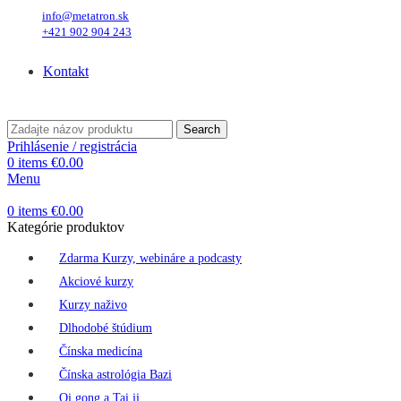
info@metatron.sk
+421 902 904 243
Piatok
, 7. August 2026.
Meniny má
Štefánia
, zajtra
Oskar
.
Kontakt
Piatok
, 7. August 2026.
Meniny má
Štefánia
, zajtra
Oskar
.
Search
Prihlásenie / registrácia
0
items
€
0.00
Menu
0
items
€
0.00
Kategórie produktov
Zdarma Kurzy, webináre a podcasty
Akciové kurzy
Kurzy naživo
Dlhodobé štúdium
Čínska medicína
Čínska astrológia Bazi
Qi gong a Tai ji