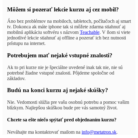
Môžem si pozerať lekcie kurzu aj cez mobil?
Áno bez problémov na mobiloch, tabletoch, počítačoch aj smart
tv. Dokonca ak máte iphone tak si môžete zdarma stiahnuť aj
mobilnú aplikáciu softvéru s názvom
Teachable
. V ňom si viete
jednotlivé lekcie stiahnuť aj offline a pozerať ich bez nutnosti
prístupu na internet.
Potrebujem mať nejaké vstupné znalosti?
Ak to pri kurze nie je špeciálne uvedené inak tak nie, nie sú
potrebné žiadne vstupné znalosti. Pôjdeme spoločne od
základov.
Budú na konci kurzu aj nejaké skúšky?
Nie. Vedomosti slúžia pre vašu osobnú potrebu a pomoc vašim
blízkym. Najlepšou skúškou bude pre vás samotný život.
Chcete sa ešte niečo spýtať pred objednaním kurzu?
Neváhajte ma kontaktovať mailom na
info@metatron.sk
.