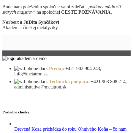
Bude nám potešením spoločne vami zdieľať „
poklady múdrosti
starých majstrov
“ na spoločnej
CESTE POZNÁVANIA
.
Norbert a JuDita Synčákoví
Akadémia čínskej metafyziky
Predaj:
+421 902 904 243,
info@metatron.sk
Technická podpora:
+421 903 808 214,
administrativa@metatron.sk
Posledné články
Drevená Koza prichádza do roku Ohnivého Koňa – čo nám