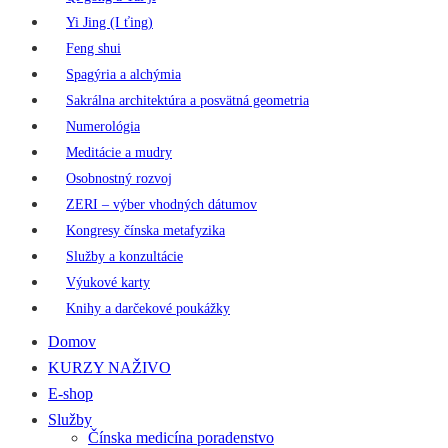
Yi Jing (I ťing)
Feng shui
Spagýria a alchýmia
Sakrálna architektúra a posvätná geometria
Numerológia
Meditácie a mudry
Osobnostný rozvoj
ZERI – výber vhodných dátumov
Kongresy čínska metafyzika
Služby a konzultácie
Výukové karty
Knihy a darčekové poukážky
Domov
KURZY NAŽIVO
E-shop
Služby
Čínska medicína poradenstvo