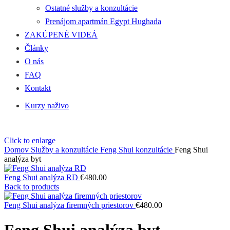
Ostatné služby a konzultácie
Prenájom apartmán Egypt Hughada
ZAKÚPENÉ VIDEÁ
Články
O nás
FAQ
Kontakt
Kurzy naživo
Click to enlarge
Domov
Služby a konzultácie
Feng Shui konzultácie
Feng Shui
analýza byt
Feng Shui analýza RD
€
480.00
Back to products
Feng Shui analýza firemných priestorov
€
480.00