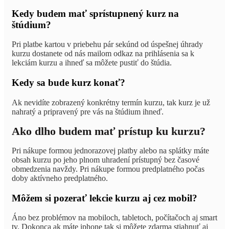
Kedy budem mať sprístupnený kurz na
štúdium?
Pri platbe kartou v priebehu pár sekúnd od úspešnej úhrady
kurzu dostanete od nás mailom odkaz na prihlásenia sa k
lekciám kurzu a ihneď sa môžete pustiť do štúdia.
Kedy sa bude kurz konať?
Ak nevidíte zobrazený konkrétny termín kurzu, tak kurz je už
nahratý a pripravený pre vás na štúdium ihneď.
Ako dlho budem mať prístup ku kurzu?
Pri nákupe formou jednorazovej platby alebo na splátky máte
obsah kurzu po jeho plnom uhradení prístupný bez časové
obmedzenia navždy. Pri nákupe formou predplatného počas
doby aktívneho predplatného.
Môžem si pozerať lekcie kurzu aj cez mobil?
Áno bez problémov na mobiloch, tabletoch, počítačoch aj smart
tv. Dokonca ak máte iphone tak si môžete zdarma stiahnuť aj