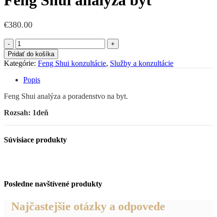
Feng Shui analýza byt
€
380.00
množstvo
Feng
Pridať do košíka
Shui
Kategórie:
Feng Shui konzultácie
,
Služby a konzultácie
analýza
byt
Popis
Feng Shui analýza a poradenstvo na byt.
Rozsah: 1deň
Súvisiace produkty
Posledne navštívené produkty
Najčastejšie otázky a odpovede