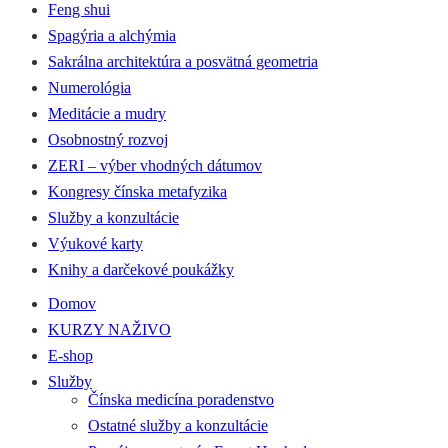
Feng shui
Spagýria a alchýmia
Sakrálna architektúra a posvätná geometria
Numerológia
Meditácie a mudry
Osobnostný rozvoj
ZERI – výber vhodných dátumov
Kongresy čínska metafyzika
Služby a konzultácie
Výukové karty
Knihy a darčekové poukážky
Domov
KURZY NAŽIVO
E-shop
Služby
Čínska medicína poradenstvo
Ostatné služby a konzultácie