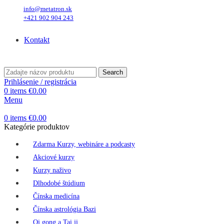
info@metatron.sk
+421 902 904 243
Sobota
, 8. August 2026.
Meniny má
Oskar
, zajtra
Ľubomíra
.
Kontakt
Sobota
, 8. August 2026.
Meniny má
Oskar
, zajtra
Ľubomíra
.
Search
Prihlásenie / registrácia
0
items
€
0.00
Menu
0
items
€
0.00
Kategórie produktov
Zdarma Kurzy, webináre a podcasty
Akciové kurzy
Kurzy naživo
Dlhodobé štúdium
Čínska medicína
Čínska astrológia Bazi
Qi gong a Tai ji