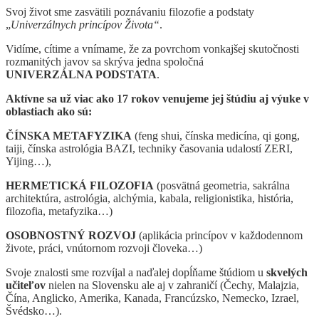
Svoj život sme zasvätili poznávaniu filozofie a podstaty
„
Univerzálnych princípov Života“
.
Vidíme, cítime a vnímame, že za povrchom vonkajšej skutočnosti
rozmanitých javov sa skrýva jedna spoločná
UNIVERZÁLNA PODSTATA
.
Aktívne sa už viac ako 17 rokov venujeme jej štúdiu aj výuke v
oblastiach ako sú:
ČÍNSKA METAFYZIKA
(feng shui, čínska medicína, qi gong,
taiji, čínska astrológia BAZI, techniky časovania udalostí ZERI,
Yijing…),
HERMETICKÁ FILOZOFIA
(posvätná geometria, sakrálna
architektúra, astrológia, alchýmia, kabala, religionistika, história,
filozofia, metafyzika…)
OSOBNOSTNÝ ROZVOJ
(aplikácia princípov v každodennom
živote, práci, vnútornom rozvoji človeka…)
Svoje znalosti sme rozvíjal a naďalej dopĺňame štúdiom u
skvelých
učiteľov
nielen na Slovensku ale aj v zahraničí (Čechy, Malajzia,
Čína, Anglicko, Amerika, Kanada, Francúzsko, Nemecko, Izrael,
Švédsko…).