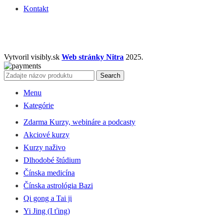
Kontakt
Vytvoril visibly.sk
Web stránky Nitra
2025.
Search
Menu
Kategórie
Zdarma Kurzy, webináre a podcasty
Akciové kurzy
Kurzy naživo
Dlhodobé štúdium
Čínska medicína
Čínska astrológia Bazi
Qi gong a Tai ji
Yi Jing (I ťing)