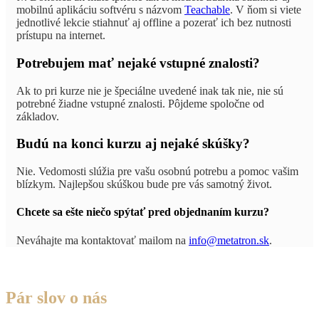
mobilnú aplikáciu softvéru s názvom
Teachable
. V ňom si viete
jednotlivé lekcie stiahnuť aj offline a pozerať ich bez nutnosti
prístupu na internet.
Potrebujem mať nejaké vstupné znalosti?
Ak to pri kurze nie je špeciálne uvedené inak tak nie, nie sú
potrebné žiadne vstupné znalosti. Pôjdeme spoločne od
základov.
Budú na konci kurzu aj nejaké skúšky?
Nie. Vedomosti slúžia pre vašu osobnú potrebu a pomoc vašim
blízkym. Najlepšou skúškou bude pre vás samotný život.
Chcete sa ešte niečo spýtať pred objednaním kurzu?
Neváhajte ma kontaktovať mailom na
info@metatron.sk
.
Pár slov o nás