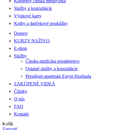
Kongresy čínska metafyzika
Služby a konzultácie
Výukové karty
Knihy a darčekové poukážky
Domov
KURZY NAŽIVO
E-shop
Služby
Čínska medicína poradenstvo
Ostatné služby a konzultácie
Prenájom apartmán Egypt Hughada
ZAKÚPENÉ VIDEÁ
Články
O nás
FAQ
Kontakt
Košík
Zatvoriť