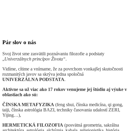
Pár slov o nás
Svoj život sme zasvätili poznávaniu filozofie a podstaty
„
Univerzálnych princípov Života“
.
Vidíme, cítime a vnímame, že za povrchom vonkajšej skutočnosti
rozmanitých javov sa skrýva jedna spoločná
UNIVERZÁLNA PODSTATA
.
Aktívne sa už viac ako 17 rokov venujeme jej štúdiu aj výuke v
oblastiach ako sú:
ČÍNSKA METAFYZIKA
(feng shui, čínska medicína, qi gong,
taiji, čínska astrológia BAZI, techniky časovania udalostí ZERI,
Yijing…),
HERMETICKÁ FILOZOFIA
(posvätná geometria, sakrálna
architektúra, astrológia, alchýmia, kabala, religionistika, história,