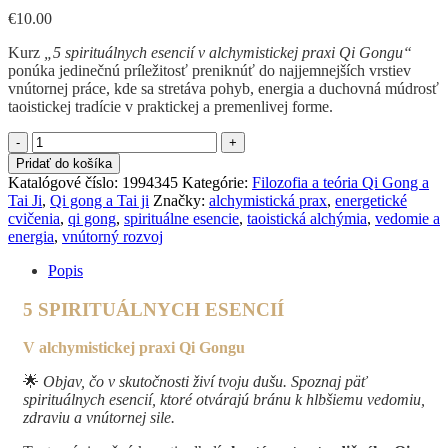
€
10.00
Kurz
„5 spirituálnych esencií v alchymistickej praxi Qi Gongu“
ponúka jedinečnú príležitosť preniknúť do najjemnejších vrstiev
vnútornej práce, kde sa stretáva pohyb, energia a duchovná múdrosť
taoistickej tradície v praktickej a premenlivej forme.
množstvo
5
Pridať do košíka
spirituálnych
Katalógové číslo:
1994345
Kategórie:
Filozofia a teória Qi Gong a
esencií
Tai Ji
,
Qi gong a Tai ji
Značky:
alchymistická prax
,
energetické
v
cvičenia
,
qi gong
,
spirituálne esencie
,
taoistická alchýmia
,
vedomie a
alchymistickej
energia
,
vnútorný rozvoj
praxi
Qi
Popis
Gongu
5 SPIRITUÁLNYCH ESENCIÍ
V alchymistickej praxi Qi Gongu
🌟
Objav, čo v skutočnosti živí tvoju dušu. Spoznaj päť
spirituálnych esencií, ktoré otvárajú bránu k hlbšiemu vedomiu,
zdraviu a vnútornej sile.