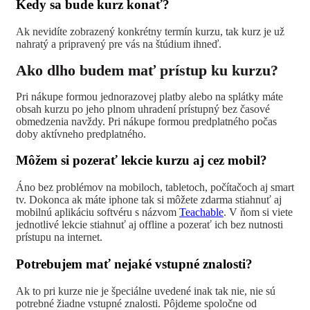
Kedy sa bude kurz konať?
Ak nevidíte zobrazený konkrétny termín kurzu, tak kurz je už
nahratý a pripravený pre vás na štúdium ihneď.
Ako dlho budem mať prístup ku kurzu?
Pri nákupe formou jednorazovej platby alebo na splátky máte
obsah kurzu po jeho plnom uhradení prístupný bez časové
obmedzenia navždy. Pri nákupe formou predplatného počas
doby aktívneho predplatného.
Môžem si pozerať lekcie kurzu aj cez mobil?
Áno bez problémov na mobiloch, tabletoch, počítačoch aj smart
tv. Dokonca ak máte iphone tak si môžete zdarma stiahnuť aj
mobilnú aplikáciu softvéru s názvom
Teachable
. V ňom si viete
jednotlivé lekcie stiahnuť aj offline a pozerať ich bez nutnosti
prístupu na internet.
Potrebujem mať nejaké vstupné znalosti?
Ak to pri kurze nie je špeciálne uvedené inak tak nie, nie sú
potrebné žiadne vstupné znalosti. Pôjdeme spoločne od