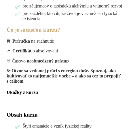
pre záujemcov o taoistickú alchýmiu a vnútorný rozvoj
pre každého, kto cíti, že život je viac než len fyzická
existencia
Čo je súčasťou kurzu?
📘
Príručka
na stiahnutie
📜
Certifikát
o absolvovaní
♾️ Časovo
neobmedzený prístup
✨ Otvor sa vedomej práci s energiou duše. Spoznaj, ako
kultivovať to najjemnejšie v sebe – a ako sa cez to prepojiť
s celkom.
Ukážky z kurzu
Obsah kurzu
Štyri emanácie a vznik fyzickej reality