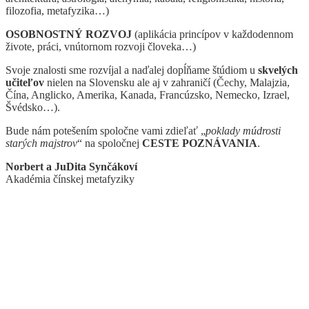
filozofia, metafyzika…)
OSOBNOSTNÝ ROZVOJ
(aplikácia princípov v každodennom
živote, práci, vnútornom rozvoji človeka…)
Svoje znalosti sme rozvíjal a naďalej dopĺňame štúdiom u
skvelých
učiteľov
nielen na Slovensku ale aj v zahraničí (Čechy, Malajzia,
Čína, Anglicko, Amerika, Kanada, Francúzsko, Nemecko, Izrael,
Švédsko…).
Bude nám potešením spoločne vami zdieľať „
poklady múdrosti
starých majstrov
“ na spoločnej
CESTE POZNÁVANIA
.
Norbert a JuDita Synčákoví
Akadémia čínskej metafyziky