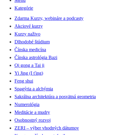
Menu
Kategórie
Zdarma Kurzy, webináre a podcasty
Akciové kurzy
Kurzy naživo
Dlhodobé štúdium
Čínska medicína
Čínska astrológia Bazi
Qi gong a Tai ji
Yi Jing (I ťing)
Feng shui
Spagýria a alchýmia
Sakrálna architektúra a posvätná geometria
Numerológia
Meditácie a mudry
Osobnostný rozvoj
ZERI – výber vhodných dátumov