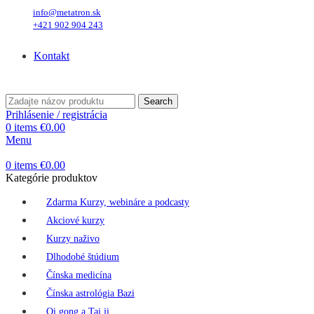
info@metatron.sk
+421 902 904 243
Štvrtok
, 6. August 2026.
Meniny má
Jozefína
, zajtra
Štefánia
.
Kontakt
Štvrtok
, 6. August 2026.
Meniny má
Jozefína
, zajtra
Štefánia
.
Search
Prihlásenie / registrácia
0
items
€
0.00
Menu
0
items
€
0.00
Kategórie produktov
Zdarma Kurzy, webináre a podcasty
Akciové kurzy
Kurzy naživo
Dlhodobé štúdium
Čínska medicína
Čínska astrológia Bazi
Qi gong a Tai ji