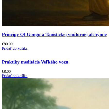
Princípy QI Gongu a Taoistickej vnútornej alchýmie
€
80.00
Pridať do košíka
Praktiky meditácie Veľkého vozu
€
8.00
Pridať do košíka