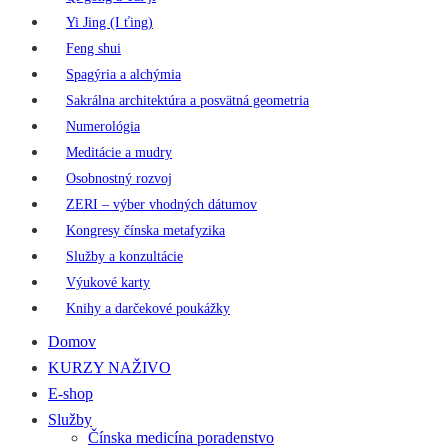
Yi Jing (I ťing)
Feng shui
Spagýria a alchýmia
Sakrálna architektúra a posvätná geometria
Numerológia
Meditácie a mudry
Osobnostný rozvoj
ZERI – výber vhodných dátumov
Kongresy čínska metafyzika
Služby a konzultácie
Výukové karty
Knihy a darčekové poukážky
Domov
KURZY NAŽIVO
E-shop
Služby
Čínska medicína poradenstvo