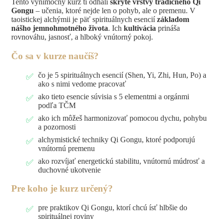
Tento výnimočný kurz ti odhalí
skryté vrstvy tradičného Qi
Gongu
– učenia, ktoré nejde len o pohyb, ale o premenu. V
taoistickej alchýmii je päť spirituálnych esencií
základom
nášho jemnohmotného života
. Ich
kultivácia
prináša
rovnováhu, jasnosť, a hlboký vnútorný pokoj.
Čo sa v kurze naučíš?
čo je 5 spirituálnych esencií (Shen, Yi, Zhi, Hun, Po) a
ako s nimi vedome pracovať
ako tieto esencie súvisia s 5 elementmi a orgánmi
podľa TČM
ako ich môžeš harmonizovať pomocou dychu, pohybu
a pozornosti
alchymistické techniky Qi Gongu, ktoré podporujú
vnútornú premenu
ako rozvíjať energetickú stabilitu, vnútornú múdrosť a
duchovné ukotvenie
Pre koho je kurz určený?
pre praktikov Qi Gongu, ktorí chcú ísť hlbšie do
spirituálnej roviny