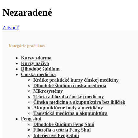
Nezaradené
Zatvoriť
Kategórie produktov
Kurzy zdarma
Kurzy naživo
Dlhodobé štúdium
Čínska medicína
Krátke praktické kurzy čínskej medicíny
Dlhodobé štúdium čínska medicína
Mikrosystémy
Teória a filozofia čínskej medicíny
Čínska medicína a akupunktúra bez ihličiek
Akupunktúrne body a meridiány
Taoistická medicína a akupunktúra
Feng shui
Dlhodobé štúdium Feng Shui
Filozofia a teória Feng Shui
Interiérové Feng Shui