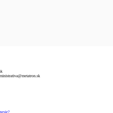
sk
inistrativa@metatron.sk
nesie?