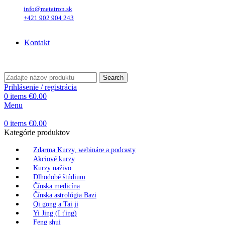
info@metatron.sk
+421 902 904 243
Nedeľa
, 9. August 2026.
Meniny má
Ľubomíra
, zajtra
Vavrinec
.
Kontakt
Nedeľa
, 9. August 2026.
Meniny má
Ľubomíra
, zajtra
Vavrinec
.
Search
Prihlásenie / registrácia
0
items
€
0.00
Menu
0
items
€
0.00
Kategórie produktov
Zdarma Kurzy, webináre a podcasty
Akciové kurzy
Kurzy naživo
Dlhodobé štúdium
Čínska medicína
Čínska astrológia Bazi
Qi gong a Tai ji
Yi Jing (I ťing)
Feng shui