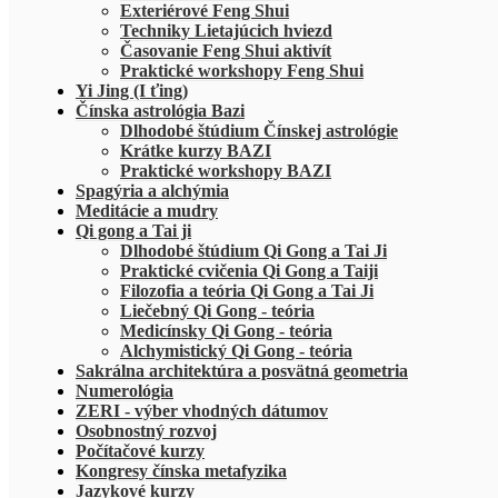
Exteriérové Feng Shui
Techniky Lietajúcich hviezd
Časovanie Feng Shui aktivít
Praktické workshopy Feng Shui
Yi Jing (I ťing)
Čínska astrológia Bazi
Dlhodobé štúdium Čínskej astrológie
Krátke kurzy BAZI
Praktické workshopy BAZI
Spagýria a alchýmia
Meditácie a mudry
Qi gong a Tai ji
Dlhodobé štúdium Qi Gong a Tai Ji
Praktické cvičenia Qi Gong a Taiji
Filozofia a teória Qi Gong a Tai Ji
Liečebný Qi Gong - teória
Medicínsky Qi Gong - teória
Alchymistický Qi Gong - teória
Sakrálna architektúra a posvätná geometria
Numerológia
ZERI - výber vhodných dátumov
Osobnostný rozvoj
Počítačové kurzy
Kongresy čínska metafyzika
Jazykové kurzy