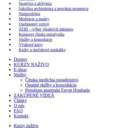
Spagýria a alchýmia
Sakrálna architektúra a posvätná geometria
Numerológia
Meditácie a mudry
Osobnostný rozvoj
ZERI – výber vhodných dátumov
Kongresy čínska metafyzika
Služby a konzultácie
Výukové karty
Knihy a darčekové poukážky
Domov
KURZY NAŽIVO
E-shop
Služby
Čínska medicína poradenstvo
Ostatné služby a konzultácie
Prenájom apartmán Egypt Hughada
ZAKÚPENÉ VIDEÁ
Články
O nás
FAQ
Kontakt
Kurzy naživo