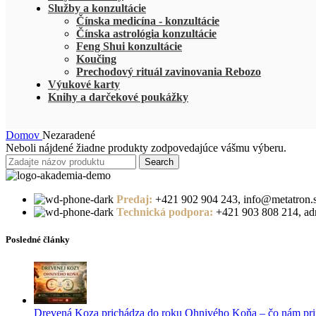
Služby a konzultácie
Čínska medicína - konzultácie
Čínska astrológia konzultácie
Feng Shui konzultácie
Koučing
Prechodový rituál zavinovania Rebozo
Výukové karty
Knihy a darčekové poukážky
Domov
Nezaradené
Neboli nájdené žiadne produkty zodpovedajúce vášmu výberu.
Search
Predaj:
+421 902 904 243, info@metatron.
Technická podpora:
+421 903 808 214, adm
Posledné články
Drevená Koza prichádza do roku Ohnivého Koňa – čo nám pri