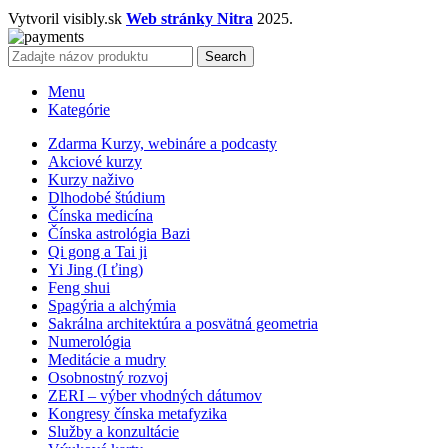
Vytvoril visibly.sk
Web stránky Nitra
2025.
Search
Menu
Kategórie
Zdarma Kurzy, webináre a podcasty
Akciové kurzy
Kurzy naživo
Dlhodobé štúdium
Čínska medicína
Čínska astrológia Bazi
Qi gong a Tai ji
Yi Jing (I ťing)
Feng shui
Spagýria a alchýmia
Sakrálna architektúra a posvätná geometria
Numerológia
Meditácie a mudry
Osobnostný rozvoj
ZERI – výber vhodných dátumov
Kongresy čínska metafyzika
Služby a konzultácie