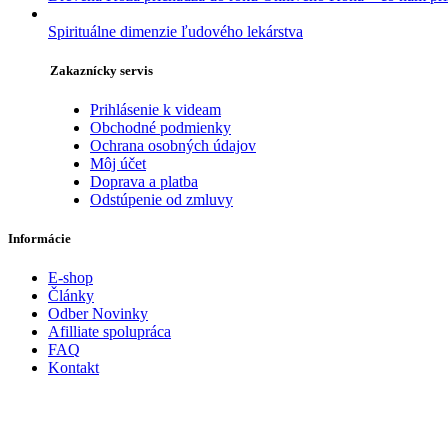
Spirituálne dimenzie ľudového lekárstva
Zakaznícky servis
Prihlásenie k videam
Obchodné podmienky
Ochrana osobných údajov
Môj účet
Doprava a platba
Odstúpenie od zmluvy
Informácie
E-shop
Články
Odber Novinky
Afilliate spolupráca
FAQ
Kontakt